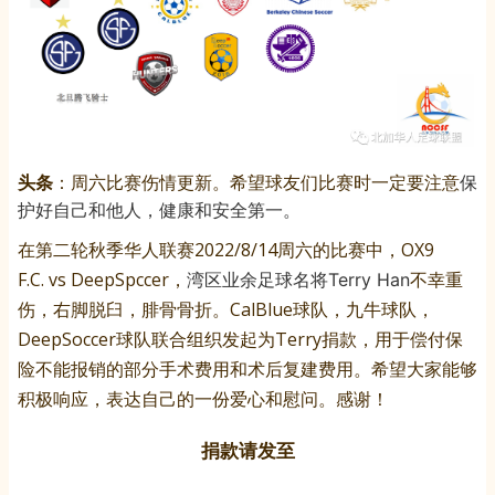
头条
：周六比赛伤情更新。希望球友们比赛时一定要注意
保
护好自己和他人，健康和安全第一。
在第二轮秋季华人联赛2022/8/14周六的比赛中，OX9
F.C. vs DeepSpccer，
不幸重
湾区业余足球名将Terry Han
伤，右脚脱臼，腓骨骨折。CalBlue球队，九牛球队，
DeepSoccer球队联合组织发起为Terry捐款，用于偿付保
险不能报销的部分手术费用和术后复建费用。希望大家能够
积极响应，表达自己的一份爱心和慰问。感谢！
捐款请发至