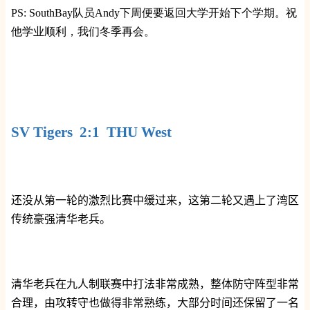
PS: SouthBay队员Andy下周便要返回大学开始下个学期。祝
他学业顺利，我们冬季再会。
SV Tigers 2:1 THU West
还没从第一轮的激烈比赛中缓过来，这第二轮又遇上了湾区
传统豪强清华老兵。
清华老兵在九人制联赛中打法非常成熟，整体防守阵型非常
合理，由攻转守也做得非常熟练，大部分时间还保留了一名