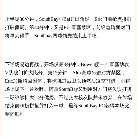
上半场30分钟，SouthBay小Bai开出角球，Eric门前抢点推射
打破僵局。第40分钟，又是Eric直塞禁区，前锋煊琦面对门
将单刀得手。Southbay两球领先结束上半场。
下半场易边再战，开场仅第3分钟，Bowen便一个直塞助攻
V队破门扩大比分。第15分钟，Alex高球吊进对方禁区，
Eric加斯科因附体，将球挑过后卫头顶然后凌空打进，引得
场上场下一片欢呼。随后SouthBay又利用对方门将失误打进
一球继续扩大比分优势。不过交大校友队并未放弃，在终场
结束前积极拼抢并打入一球。最终SouthBay FC获得本场比
赛的胜利。