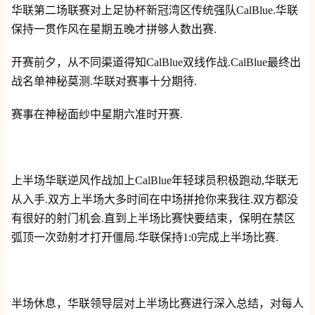
华联第二场联赛对上足协杯新冠湾区传统强队CalBlue.华联
保持一贯作风在星期五晚才拼够人数出赛.
开赛前夕，从不同渠道得知CalBlue双线作战.CalBlue最终出
战名单神秘莫测.华联对赛事十分期待.
赛事在神秘面纱中星期六准时开赛.
上半场华联逆风作战加上CalBlue年轻球员积极跑动,华联无
从入手.双方上半场大多时间在中场拼抢你来我往.双方都没
有很好的射门机会.直到上半场比赛快要结束，保明在禁区
弧顶一次劲射才打开僵局.华联保持1:0完成上半场比赛.
半场休息，华联领导层对上半场比赛进行深入总结，对每人