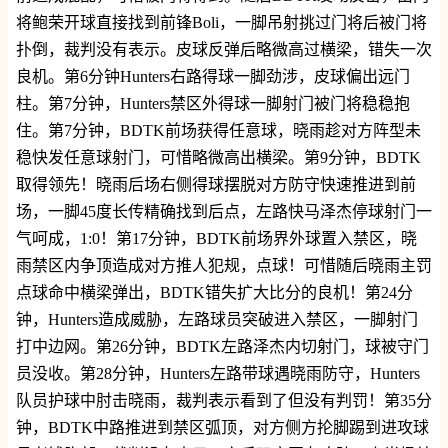
将鲍荣开球直接找到前锋Boli，一脚吊射挑过门将后被门将
扑倒，裁判没有表示。皮球反弹后略微高过横梁，错失一次
良机。第6分钟Hunters右路得球一脚劲涉，皮球偏出远门
柱。第7分钟，Hunters禁区外得球一脚射门被门将稳稳抱
住。第7分钟，BDTK前场获得任意球，晓雨趁对方阵型未
稳快发任意球射门，可惜略微高出横梁。第9分钟，BDTK
取得领先！晓雨后场右侧得球摆脱对方防守快速推进到前
场，一脚45度长传精确找到后点，左路快马泽杰停球射门一
气呵成，1:0！第17分钟，BDTK前场界外球置入禁区，晓
雨禁区内争顶造成对方推人犯规，点球！可惜随后晓雨主罚
点球命中横梁弹出，BDTK错失扩大比分的良机！第24分
钟，Hunters造成威胁，左路球员突破进入禁区，一脚射门
打中边网。第26分钟，BDTK左路泽杰内切射门，球被守门
员没收。第28分钟，Hunters左路带球遇晓雨防守，Hunters
队员护球中肘击晓雨，裁判表示看到了但没有判罚！第35分
钟，BDTK中路推进到禁区弧顶，对方侧方抡脚踢到进攻球