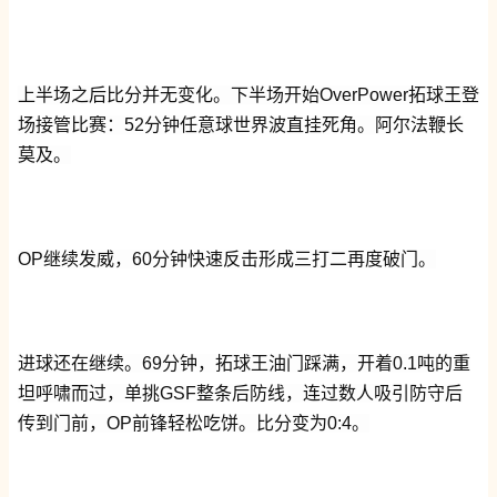
上半场之后比分并无变化。下半场开始
OverPower
拓球王登
场接管比赛：
52
分钟任意球世界波直挂死角。阿尔法鞭长
莫及。
OP
继续发威，
60
分钟快速反击形成三打二再度破门。
进球还在继续。
69
分钟，拓球王油门踩满，开着
0.1
吨的重
坦呼啸而过，单挑
GSF
整条后防线，连过数人吸引防守后
传到门前，
OP
前锋轻松吃饼。比分变为
0:4
。