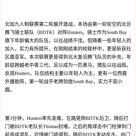
北加九人制联赛第二轮展开激战，本场由第一轮轮空的北旦
腾飞骑士联队（BDTK）对阵Hunters。骑士作为South Bay
旗下年龄偏大的队伍，以往战绩不佳。但随着一些年轻人的
加入，实力有所提升，在刚刚结束的校联杯中，更是斩获社
区盾亚军。本次联赛更是得到北大复旦腾飞队员的补充，年
龄层跨越老中青三代，足以成为一匹黑马，搅乱以往战局。
反观Hunters，队伍结构主要以年轻人为主，更有一位西裔
外援助阵，第一轮战平老牌劲旅South Bay，实力不容小
觑。
第3分钟，Hunters率先发难，左路晃倒BDTK后卫，随后打
门被BDTK老队长Thomas封堵，之后的角球击中门柱弹到门
前造成混乱，可惜被门将得到。随后BDTK发动反击，由门