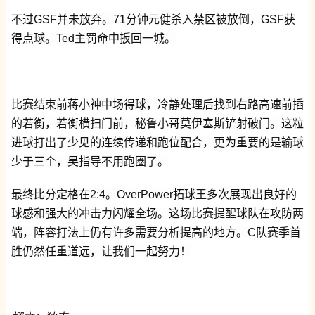
不过
GSF
并未放弃。
71
分钟元健杀入禁区被放倒，
GSF
获
得点球。
Ted
主罚命中扳回一城。
比赛结束前蒋小神中场得球，冷静处理后找到右路高速前插
的若衡，若衡横扫门前，秘鲁小哥莫伊塞斯铲射破门。这粒
进球打出了少见的连续传递和跑位配合，更为重要的是输球
少于三个，吴指导不用跑圈了。
最终比分定格在
2:4
。
OverPower
拓球王多次展现出良好的
球感和强大的冲击力闪耀全场。这场比赛提醒球队在攻防两
端，阵容打法上仍有许多需要分析提高的地方。
C
队赛季首
胜仍然任重道远，让我们一起努力！