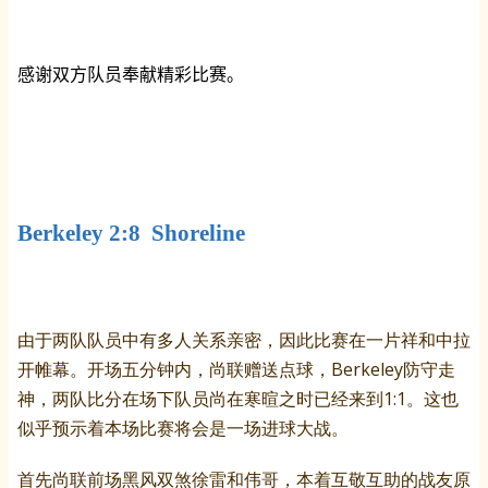
感谢双方队员奉献精彩比赛。
Berkeley 2:8 Shoreline
由于两队队员中有多人关系亲密，因此比赛在一片祥和中拉
开帷幕。开场五分钟内，尚联赠送点球，Berkeley防守走
神，两队比分在场下队员尚在寒暄之时已经来到1:1。这也
似乎预示着本场比赛将会是一场进球大战。
首先尚联前场黑风双煞徐雷和伟哥，本着互敬互助的战友原