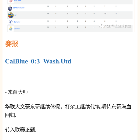
赛报
CalBlue 0
:3 Wash.Utd
- 来自大师
华联大文豪东哥继续休假，打杂工继续代笔.期待东哥满血
回归.
转入联赛正题.