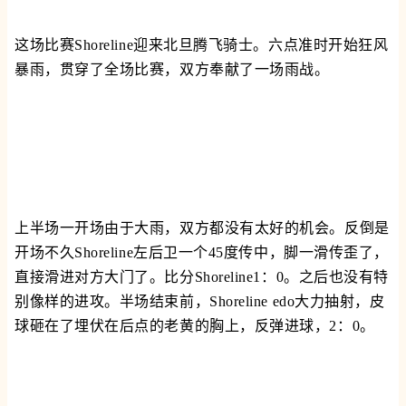
这场比赛
Shoreline
迎来北旦腾飞骑士。六点准时开始狂风
暴雨，贯穿了全场比赛，双方奉献了一场雨战。
上半场一开场由于大雨，双方都没有太好的机会。反倒是
开场不久
Shoreline
左后卫一个
45
度传中，脚一滑传歪了，
直接滑进对方大门了。比分
Shoreline1
：
0
。之后也没有特
别像样的进攻。半场结束前，
Shoreline edo
大力抽射，皮
球砸在了埋伏在后点的老黄的胸上，反弹进球，
2
：
0
。