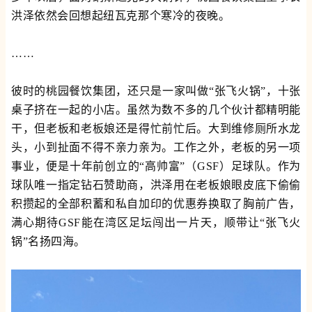
洪泽依然会回想起纽瓦克那个寒冷的夜晚。
……
彼时的桃园餐饮集团，还只是一家叫做
“
张飞火锅
”
，十张
桌子挤在一起的小店。虽然为数不多的几个伙计都精明能
干，但老板和老板娘还是得忙前忙后。大到维修厕所水龙
头，小到扯面不得不亲力亲为。工作之外，老板的另一项
事业，便是十年前创立的
“
高帅富
”
（
GSF
）足球队。作为
球队唯一指定钻石赞助商，洪泽用在老板娘眼皮底下偷偷
积攒起的全部积蓄和私自加印的优惠券换取了胸前广告，
满心期待
GSF
能在湾区足坛闯出一片天，顺带让
“
张飞火
锅
”
名扬四海。