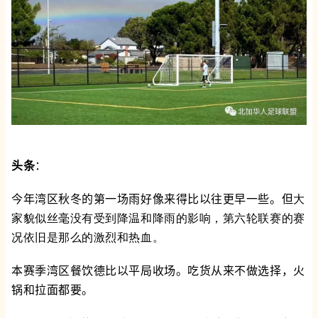
头条
：
今年湾区秋冬的第一场雨好像来得比以往更早一些。但
大
家貌似
丝毫没有受
到降温和降雨的影响，
第六轮联赛的赛
况
依旧是那么的激烈和热血。
本赛季湾区餐饮德比以平局收场。吃货从来不做选择，火
锅和拉面都要。