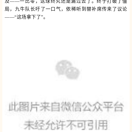
及
——
一比零，这球终究还是漏过去了。终于打破了僵
局，九牛队长吁了一口气，依稀听到替补席传来了议论
——“
这场拿下了
”
。