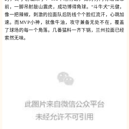
前，一脚吊射敲山震虎，成功博得角球。
“
斗牛犬
”
元健，
像一把辣椒，刺激的拉面队后防线个个脸红流汗，心跳加
速。而
MVP
小神，就像牛油，攻守兼备无处不在，覆盖
了球场的每一个角落。几番猛料一齐下锅，兰州拉面已经
索然无味。