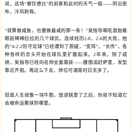
说，这场
“
餐饮德比
”
的前景和此时的天气一般
——
阴云密
布，冷风刺骨。
“
就算做咸鱼，也要做最咸的那一条！
”
吴指导嘶吼激励着
眼前稀稀拉拉的几个球员。连续经历
2-8
，
2-6
的大败，他
的
“4-2-2
防守足球
”
已经遭到了质疑，
“
变阵
”
，
“
长传
”
，各
种各样的念头开始在球队里扩散起来。
2
年来，除了成
绩，吴指导已经向名帅全面靠拢
——
腰围追赶萨里，发型
靠近齐祖。再这么下去，帅位可谓是时日无多了。
但是人生就像一块牛筋，放进锅里了之后，你就不知道它
会被命运裹挟到哪里。