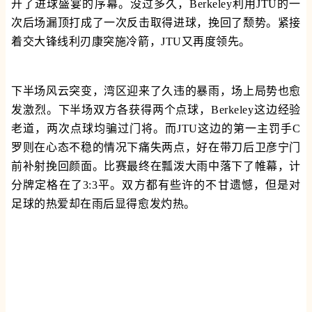
开了进球盛宴的序幕。没过多久，
Berkeley
利用
JTU
的一
次后场漏顶打成了一次反击取得进球，挽回了颓势。紧接
着交大锋线利刃康突施冷箭，
JTU
又再度领先。
下半场风云突变，湾区迎来了久违的暴雨，场上局势也愈
发激烈。下半场双方各获得两个点球，
Berkeley
这边经验
老道，两次点球均骗过门将。而
JTU
这边的第一主罚手
C
罗则在心态不稳的情况下痛失两点，好在带刀后卫彦宁门
前补射挽回颜面。比赛最终在瓢泼大雨中落下了帷幕，计
分牌定格在了
3:3
平。双方都有些许的不甘遗憾，但是对
足球的热爱却在雨后显得愈发灼热。