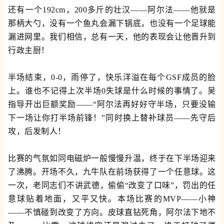
还有一个
192cm
，
200
多斤的壮汉
——
阿尔法
——
他就是
那柄大勺，没有一个鱼丸会漏下锅底，也没有一个足球能
漏进网里。我们相信，总有一天，他的表现会让他晋升到
行政主厨！
半场结束，
0-0
，雨停了，快乐洋溢在每个
GSF
成员的脸
上。谁也不记得上次半场
0
失球是什么时候的事情了。吴
指导开出巨额奖励
——“
阿尔法再好好守半场，只要没输
下一场让你打半场前锋！
”
同时换上替补球员
——
先守后
攻，后发制人！
比赛的气氛如同电磁炉一般慢慢升温，终于在下半场迎来
了沸腾。开场不久，九牛队在前场获得了一个任意球。这
一次，老同志们不讲武德，偷偷
“
改变了口味
”
，罚出的任
意球贴着地面，又平又快。本场比赛的
MVP——
小神
——
不慎碰到改变了方向。皮球直钻死角，阿尔法下地不