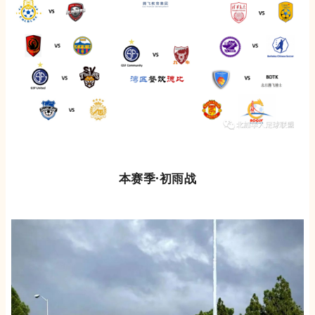
本赛季·初雨战