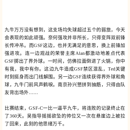
九牛万万没有想到，这支场均失球超过五个的弱旅，今天
会表现的如此顽强。奈何强攻并非所长，只得变阵双前锋
长传冲吊。而
GSF
这边，也并无满足的意思，换上前锋加
强进攻。连一边观战的荣誉主席
Alan
都激动地差点代表
GSF
掷出了界外球。一时间，仿佛拉面倒进了火锅，你中
有我，我中有你。这边九牛造成
GSF
禁区混乱，
Ted
关键
时刻挺身而出门线解围。另一边
GSF
连续获得界外球和角
球，九牛门前风声鹤唳。南京孙兴慜拼到抽筋，只得由队
友背出场外
……
比赛结束，
GSF-C
一比一逼平九牛，将连败的记录终止在
了
360
天。吴指导摇摇欲坠的帅位又一次在悬崖边上被拉
了回来，此刻的他思绪万千。