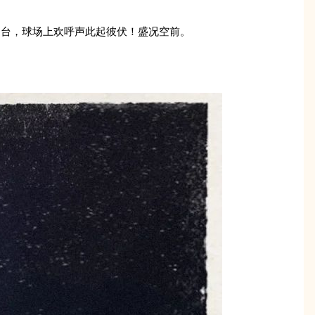
同台，球场上欢呼声此起彼伏！盛况空前。