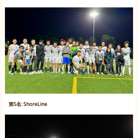
第5名: ShoreLine