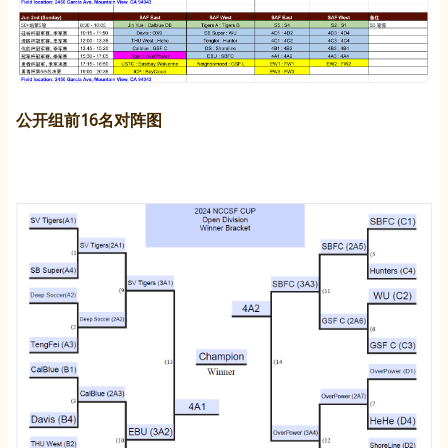
公开组前16名对阵图