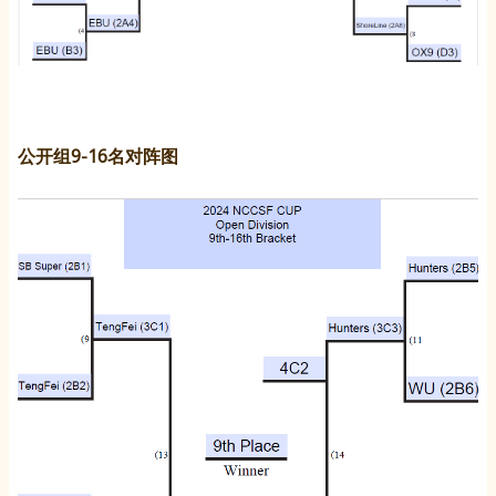
公开组9-16名对阵图