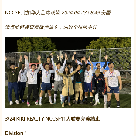
Realty
NCCSF
NCCSF
北加华人足球联盟
2024-04-23 08:49
美国
CUP
Rules
请点此链接查看微信原文，内容全排版更佳
3/24 KIKI REALTY NCCSF11人联赛完美结束
Division 1