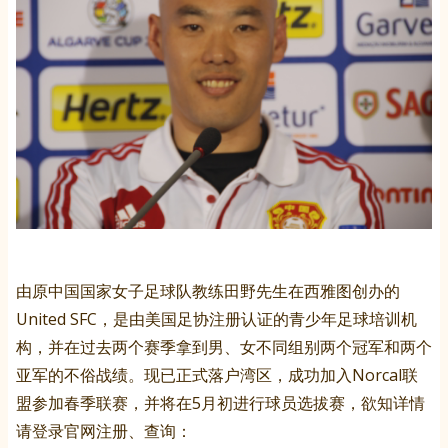
由原中国国家女子足球队教练田野先生在西雅图创办的
United SFC，是由美国足协注册认证的青少年足球培训机
构，并在过去两个赛季拿到男、女不同组别两个冠军和两个
亚军的不俗战绩。现已正式落户湾区，成功加入Norcal联
盟参加春季联赛，并将在5月初进行球员选拔赛，欲知详情
请登录官网注册、查询：