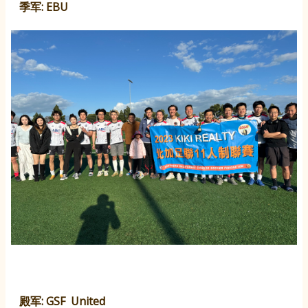
季军: EBU
殿军: GSF United