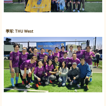
季军: THU West