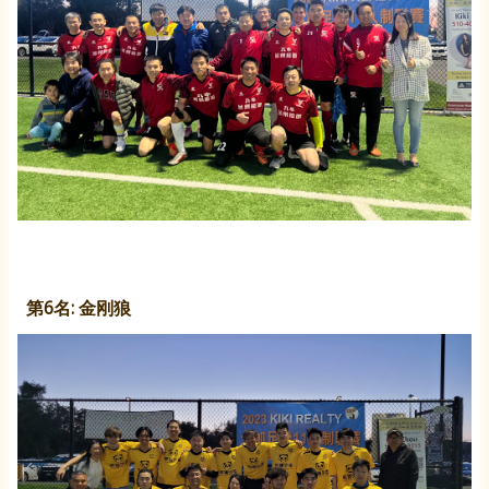
第6名: 金刚狼