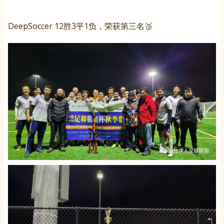
DeepSoccer 12胜3平1负，荣获第三名🥉