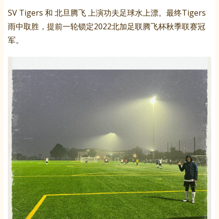
SV Tigers 和 北旦腾飞 上演功夫足球水上漂。最终Tigers
雨中取胜，提前一轮锁定2022北加足联腾飞杯秋季联赛冠
军。