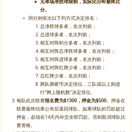
无单场净胜球限制，实际比分即最终比
分。
同分则依次以下列方式决定排名：
总净胜球多者，名次列前；
总进球多者，名次列前；
相互对阵积分多者，名次列前；
相互对阵总净胜球多者，名次列前；
相互对阵进球多者，名次列前；
相互对阵红牌少者，名次列前；
总红牌少者，名次列前；
两队掷硬币决定排位，三队或以上则进
行“网上随机数”决定排位。
每队此次联赛
报名费为$1300，押金为$500
。押金在
联赛最终结果公布后退回球队。如果球队的罚款超过
押金，必须在14天内补交全部罚款。否则取消球队比
赛资格。