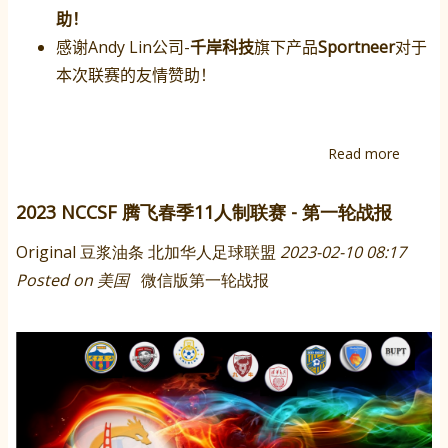
助！
感谢
Andy Lin
公司
-
千岸科技
旗下产品
Sportneer
对于
本次联赛的友情赞助！
Read more
about
2023
北
2023 NCCSF 腾飞春季11人制联赛 - 第一轮战报
加
Original
豆浆油条
北加华人足球联盟
2023-02-10 08:17
华
Posted on
美国
微信版第一轮战报
联
腾
飞
春
季
11
人