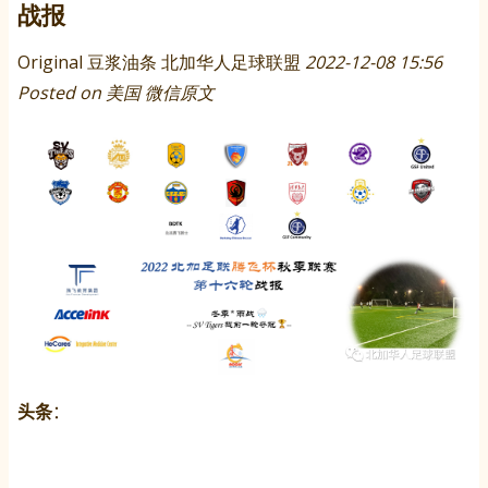
战报
腾
飞
Original
豆浆油条
北加华人足球联盟
2022-12-08 15:56
杯
Posted on
美国
微信原文
秋
季
联
赛
-
第
十
七
轮
战
报
头条
：