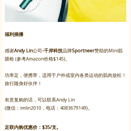
福利插播
感谢
Andy Lin
公司
-千岸科技
品牌
Sportneer
赞助的Mini筋
膜枪 (参考Amazon价格$145)。
功率足，便携带，适用于户外或室内各类运动的肌肉放松！
旅行随身好伙伴！
有意复购的话，可以联系Andy Lin
(微信：imlin2010，电话：4083679149)。
足联内购优惠价：$35/支。