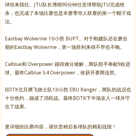
球你来我往。JTU队长博闻90分钟任意球帮助JTU完成绝
杀，也完成了本场比赛也是本赛季华人联赛的第一个帽子戏
法。
Eastbay Wolverine 1:0小胜 BUPT。对于刚建队还在磨合
期的Eastbay Wolverine，第一场胜利来得不早也不晚。
Calblue和 Overpower 踢得难分难解，两队联手奉献9粒进
球。最终Calblue 5:4 Overpower，收获开赛两连胜。
BDTK北旦腾飞骑士队1:0小胜 EBU Ranger，两队的战况也
十分焦灼，踢成了消耗战。最终BDTK下半场攻入一球并守
住了战果。
更详细的比赛内容，请欣赏稍后各球队的精彩战报！