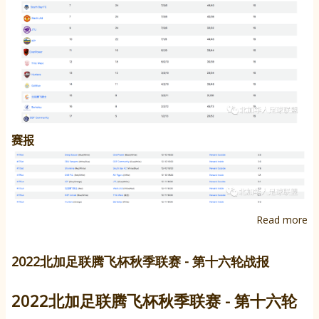
赛报
Read more
ab
20
北
2022北加足联腾飞杯秋季联赛 - 第十六轮战报
加
足
2022北加足联腾飞杯秋季联赛 - 第十六轮
联