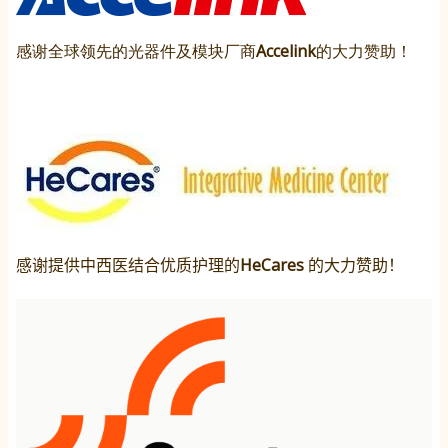
感谢全球领先的光器件及模块厂商
Accelink
的大力赞助！
感谢提供中西医结合优质护理的
HeCares
的大力赞助！