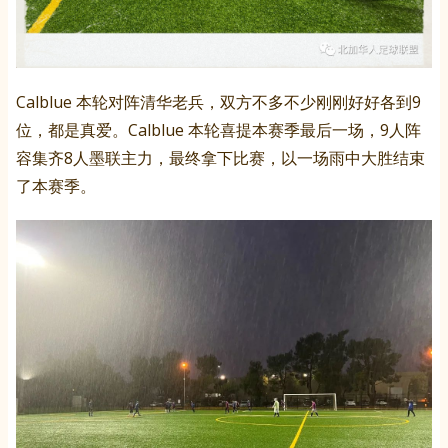
Calblue 本轮对阵清华老兵，双方不多不少刚刚好好各到9
位，都是真爱。Calblue 本轮喜提本赛季最后一场，9人阵
容集齐8人墨联主力，最终拿下比赛，以一场雨中大胜结束
了本赛季。