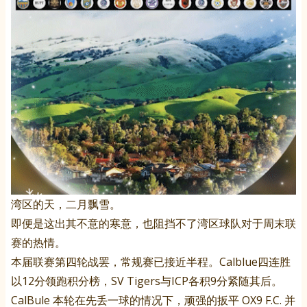
湾区的天，二月飘雪。
即便是这出其不意的寒意，也阻挡不了湾区球队对于周末联
赛的热情。
本届联赛第四轮战罢，常规赛已接近半程。Calblue四连胜
以12分领跑积分榜，SV Tigers与ICP各积9分紧随其后。
CalBule 本轮在先丢一球的情况下，顽强的扳平 OX9 F.C. 并