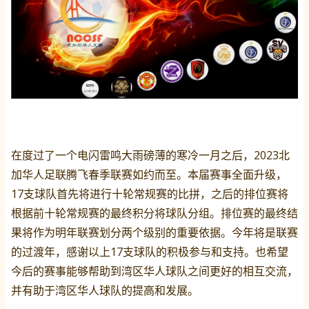
制
联
赛
-
第
二
轮
战
报
在度过了一个电闪雷鸣大雨磅薄的寒冷一月之后，
2023
北
加华人足联腾飞春季联赛如约而至。本届赛事全面升级，
17
支球队首先将进行十轮常规赛的比拼，之后的排位赛将
根据前十轮常规赛的最终积分将球队分组。排位赛的最终结
果将作为明年联赛划分两个级别的重要依据。今年将是联赛
的过渡年，感谢以上
17
支球队的积极参与和支持。也希望
今后的赛事能够帮助到湾区华人球队之间更好的相互交流，
并有助于湾区华人球队的提高和发展。