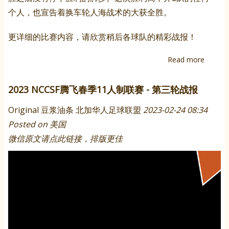
个人，也宣告着换车轮人海战术的大获全胜。
更详细的比赛内容，请欣赏稍后各球队的精彩战报！
Read more
about
2023
北
2023 NCCSF腾飞春季11人制联赛 - 第三轮战报
加
Original
豆浆油条
北加华人足球联盟
2023-02-24 08:34
足
Posted on
美国
联
腾
微信原文请点此链接，排版更佳
飞
杯
春
季
11
人
制