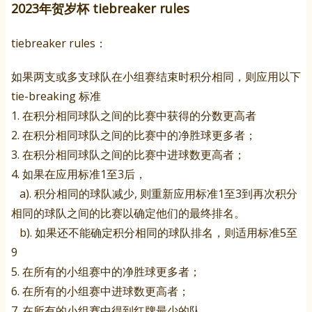
春
2023年贺岁杯 tiebreaker rules
季
11
tiebreaker rules：
人
制
如果两支或多支球队在小组赛结束时积分相同，则应用以下
联
tie-breaking 标准
赛
1. 在积分相同球队之间的比赛中获得的分数更高者
规
2. 在积分相同球队之间的比赛中的净胜球更多者；
则
3. 在积分相同球队之间的比赛中进球数更高者；
简
4. 如果在应用标准1至3后，
版
a). 积分相同的球队减少, 则重新应用标准1至3到再次积分
相同的球队之间的比赛以确定他们的最终排名。
b). 如果还不能确定积分相同的球队排名，则适用标准5至
9
5. 在所有的小组赛中的净胜球更多者；
6. 在所有的小组赛中进球数更高者；
7. 在所有的小组赛中得到红牌最少的队